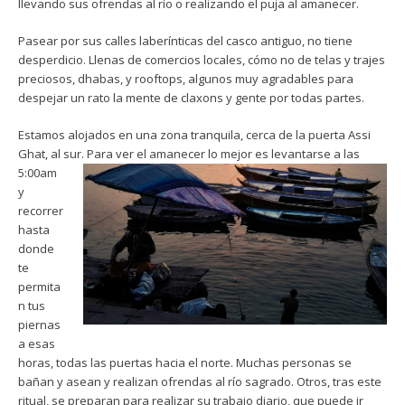
llevando sus ofrendas al río o realizando el puja al amanecer.
Pasear por sus calles laberínticas del casco antiguo, no tiene
desperdicio. Llenas de comercios locales, cómo no de telas y trajes
preciosos, dhabas, y rooftops, algunos muy agradables para
despejar un rato la mente de claxons y gente por todas partes.
Estamos alojados en una zona tranquila, cerca de la puerta Assi
Ghat, al sur. Para ver
el amanecer lo mejor es levantarse a las
5:00am
y
recorrer
hasta
donde
te
permita
n tus
piernas
a esas
horas, todas las puertas hacia el norte. Muchas personas se
bañan y asean y realizan ofrendas al río sagrado. Otros, tras este
ritual, se preparan para realizar su trabajo diario, que puede ir