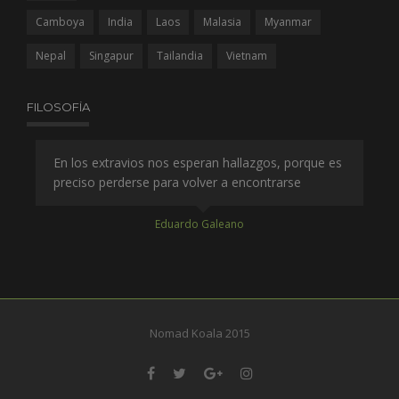
Camboya
India
Laos
Malasia
Myanmar
Nepal
Singapur
Tailandia
Vietnam
FILOSOFÍA
es
En los extravios nos esperan hallazgos, porque es
A q
preciso perderse para volver a encontrarse
co
qu
Eduardo Galeano
Nomad Koala 2015