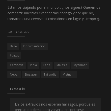
Estamos viajando por el mundo... ¿nos sigues? Queremos
compartir nuestras experiencias contigo y por qué no,
tomarnos una cerveza si coincidimos en lugar y tiempo ;).
CATEGORIAS
Baile
Documentación
Paises
Camboya
India
Laos
Malasia
Myanmar
Nepal
Singapur
Tailandia
Vietnam
FILOSOFÍA
es
En los extravios nos esperan hallazgos, porque es
A q
preciso perderse para volver a encontrarse
co