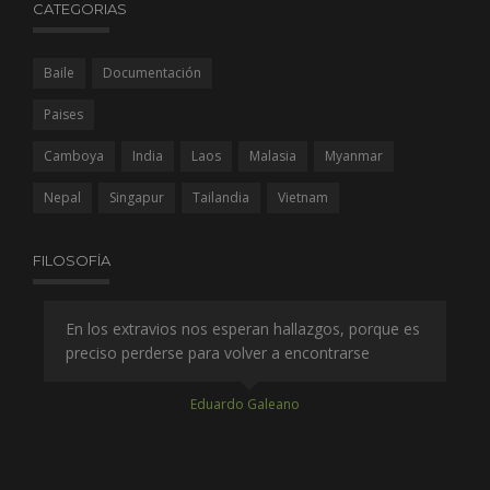
CATEGORIAS
Baile
Documentación
Paises
Camboya
India
Laos
Malasia
Myanmar
Nepal
Singapur
Tailandia
Vietnam
FILOSOFÍA
es
En los extravios nos esperan hallazgos, porque es
A q
preciso perderse para volver a encontrarse
co
qu
Eduardo Galeano