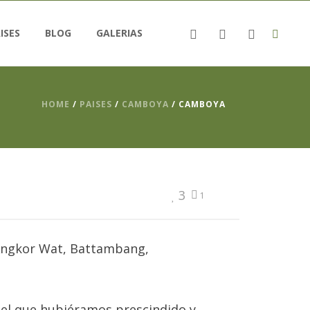
ISES
BLOG
GALERIAS
HOME
/
PAISES
/
CAMBOYA
/ CAMBOYA
3
1
 Angkor Wat, Battambang,
del que hubiéramos prescindido y