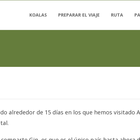
KOALAS
PREPARAR EL VIAJE
RUTA
PA
do alrededor de 15 días en los que hemos visitado
tal.
comparte Gin, es que es el único país hasta ahora 