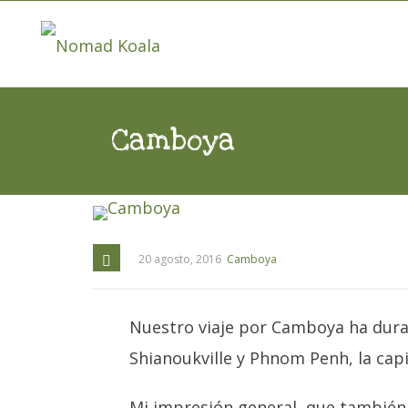
Camboya
20 agosto, 2016
Camboya
Nuestro viaje por Camboya ha dura
Shianoukville y Phnom Penh, la capi
Mi impresión general, que también 