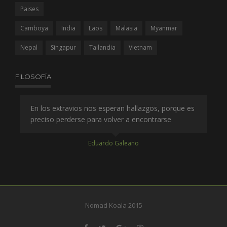
Paises
Camboya
India
Laos
Malasia
Myanmar
Nepal
Singapur
Tailandia
Vietnam
FILOSOFÍA
es
En los extravios nos esperan hallazgos, porque es
A q
preciso perderse para volver a encontrarse
co
qu
Eduardo Galeano
Nomad Koala 2015